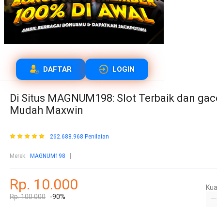
DAFTAR
LOGIN
Di Situs MAGNUM198: Slot Terbaik dan ga
Mudah Maxwin
262.688.968 Penilaian
Merek:
MAGNUM198
Rp. 10.000
Kua
Rp. 100.000
-90%